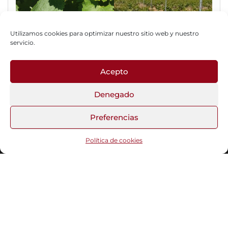
Utilizamos cookies para optimizar nuestro sitio web y nuestro
servicio.
Acepto
Fotos del Blog
Denegado
Preferencias
Funciona gracias a
WordPress
|
Tema:
Head Blog
Política de cookies