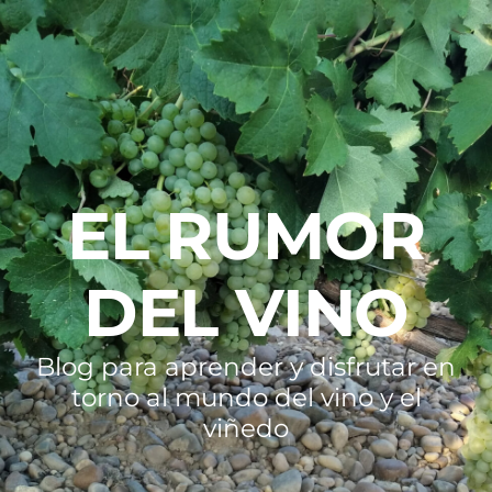
EL RUMOR
DEL VINO
Blog para aprender y disfrutar en
torno al mundo del vino y el
viñedo