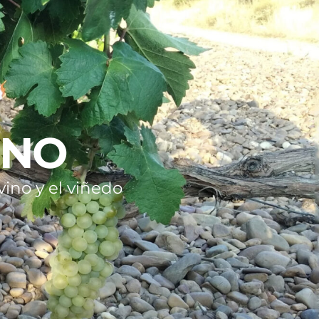
INO
ino y el viñedo