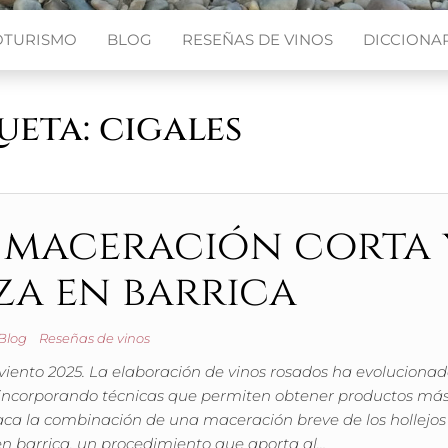
OTURISMO
BLOG
RESEÑAS DE VINOS
DICCIONAR
ueta:
cigales
 maceración corta 
za en barrica
Blog
Reseñas de vinos
viento 2025. La elaboración de vinos rosados ha evoluciona
 incorporando técnicas que permiten obtener productos má
taca la combinación de una maceración breve de los hollejos
en barrica, un procedimiento que aporta al…