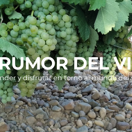
 RUMOR DEL V
nder y disfrutar en torno al mundo del v