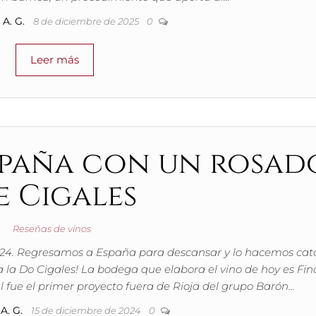
A. G.
8 de diciembre de 2025
0
Leer más
España con un rosad
e Cigales
Reseñas de vinos
2024. Regresamos a España para descansar y lo hacemos ca
 la Do Cigales! La bodega que elabora el vino de hoy es Fin
 fue el primer proyecto fuera de Rioja del grupo Barón…
A. G.
15 de diciembre de 2024
0