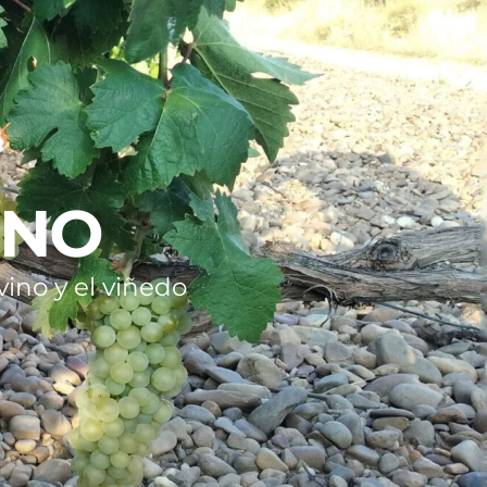
INO
ino y el viñedo