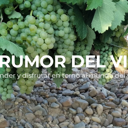
 RUMOR DEL V
nder y disfrutar en torno al mundo del v