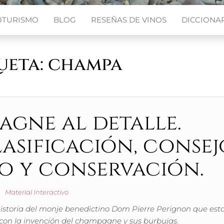
OTURISMO
BLOG
RESEÑAS DE VINOS
DICCIONAR
ueta:
champa
agne al detalle.
lasificación, consej
o y conservación.
Material Interactivo
 historia del monje benedictino Dom Pierre Perignon que es
con la invención del champagne y sus burbujas.