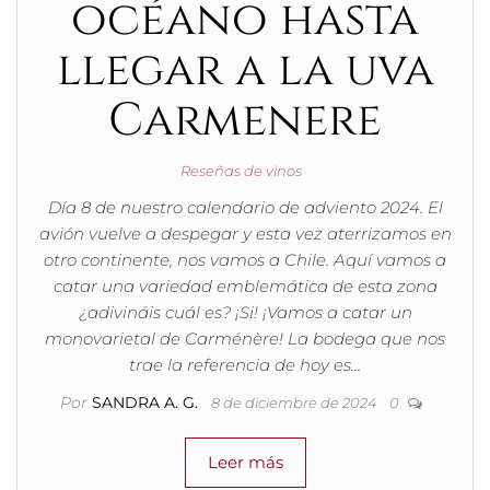
océano hasta
llegar a la uva
Carmenere
Reseñas de vinos
Día 8 de nuestro calendario de adviento 2024. El
avión vuelve a despegar y esta vez aterrizamos en
otro continente, nos vamos a Chile. Aquí vamos a
catar una variedad emblemática de esta zona
¿adivináis cuál es? ¡Si! ¡Vamos a catar un
monovarietal de Carménère! La bodega que nos
trae la referencia de hoy es…
Por
SANDRA A. G.
8 de diciembre de 2024
0
Leer más