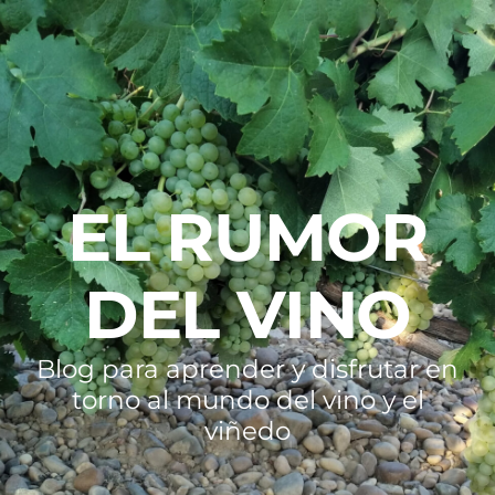
EL RUMOR
DEL VINO
Blog para aprender y disfrutar en
torno al mundo del vino y el
viñedo