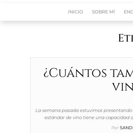
INICIO
SOBRE MÍ
EN
Et
¿Cuántos tam
vin
La semana pasada estuvimos presentando la 
estándar de vino tiene una capacidad 
Por
SANDR