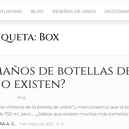
OTURISMO
BLOG
RESEÑAS DE VINOS
DICCIONAR
iqueta:
Box
años de botellas d
o existen?
Blog
«Historia de la botella de vidrio” y mencionamos que la bo
de 750 ml, pero … ¿Sabías que existen muchos más tamaños
A A. G.
7 de mayo de 2021
0