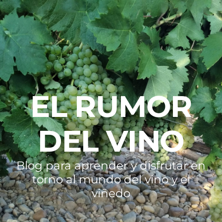
EL RUMOR
DEL VINO
Blog para aprender y disfrutar en
torno al mundo del vino y el
viñedo