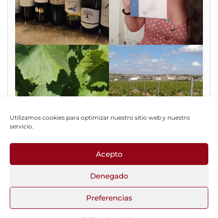
Utilizamos cookies para optimizar nuestro sitio web y nuestro
servicio.
Acepto
Fotos del Blog
Denegado
Preferencias
Funciona gracias a
WordPress
|
Tema:
Head Blog