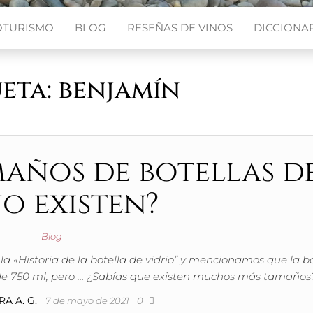
OTURISMO
BLOG
RESEÑAS DE VINOS
DICCIONAR
ueta:
benjamín
años de botellas d
o existen?
Blog
«Historia de la botella de vidrio” y mencionamos que la bo
de 750 ml, pero … ¿Sabías que existen muchos más tamaños
A A. G.
7 de mayo de 2021
0