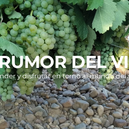
 RUMOR DEL V
nder y disfrutar en torno al mundo del v