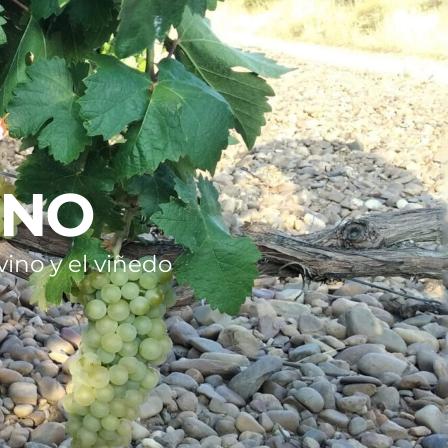
INO
ino y el viñedo