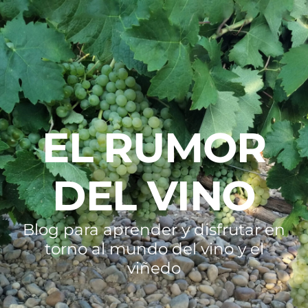
EL RUMOR
DEL VINO
Blog para aprender y disfrutar en
torno al mundo del vino y el
viñedo