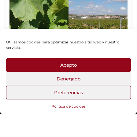
Utilizamos cookies para optimizar nuestro sitio web y nuestro
servicio.
Acepto
Fotos del Blog
Denegado
Preferencias
Funciona gracias a
WordPress
|
Tema:
Head Blog
Política de cookies