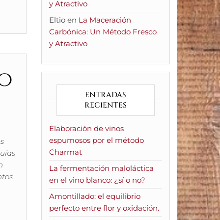
y Atractivo
Eltio
en
La Maceración
Carbónica: Un Método Fresco
y Atractivo
do
ENTRADAS
RECIENTES
Elaboración de vinos
espumosos por el método
es
Charmat
uías
n
La fermentación maloláctica
tos.
en el vino blanco: ¿sí o no?
Amontillado: el equilibrio
perfecto entre flor y oxidación.