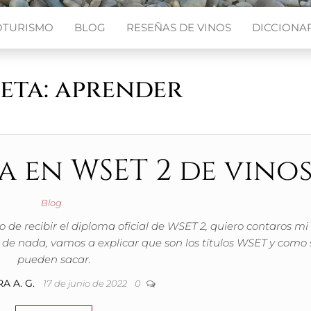
OTURISMO
BLOG
RESEÑAS DE VINOS
DICCIONAR
eta:
aprender
a en WSET 2 de vinos
Blog
 recibir el diploma oficial de WSET 2, quiero contaros mi
s de nada, vamos a explicar que son los títulos WSET y como 
pueden sacar.
A A. G.
17 de junio de 2022
0