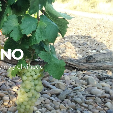
INO
ino y el viñedo