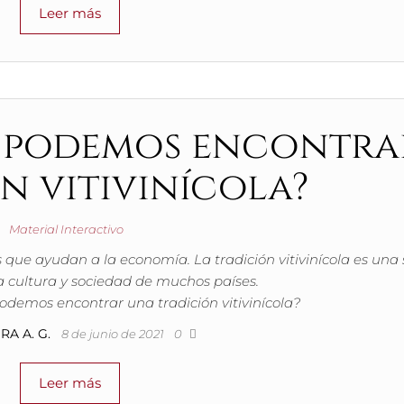
Leer más
es podemos encontra
n vitivinícola?
Material Interactivo
ras que ayudan a la economía. La tradición vitivinícola es una
a cultura y sociedad de muchos países.
odemos encontrar una tradición vitivinícola?
RA A. G.
8 de junio de 2021
0
Leer más