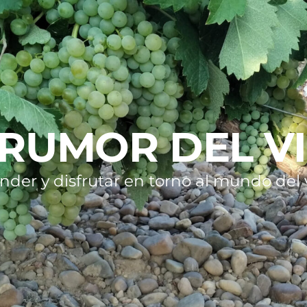
 RUMOR DEL V
nder y disfrutar en torno al mundo del v