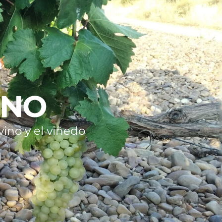
INO
ino y el viñedo