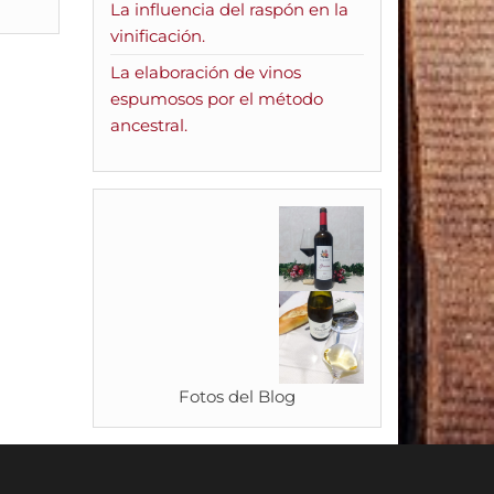
La influencia del raspón en la
vinificación.
La elaboración de vinos
espumosos por el método
ancestral.
Fotos del Blog