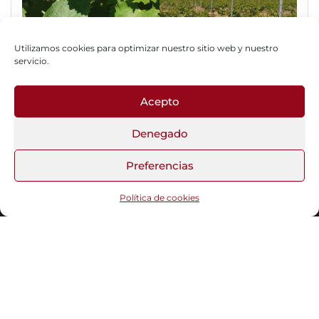
Utilizamos cookies para optimizar nuestro sitio web y nuestro
servicio.
Acepto
Fotos del Blog
Denegado
Preferencias
Funciona gracias a
WordPress
|
Tema:
Head Blog
Política de cookies