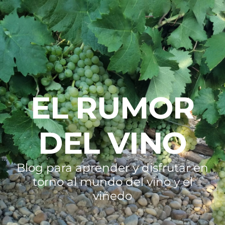
EL RUMOR
DEL VINO
Blog para aprender y disfrutar en
torno al mundo del vino y el
viñedo