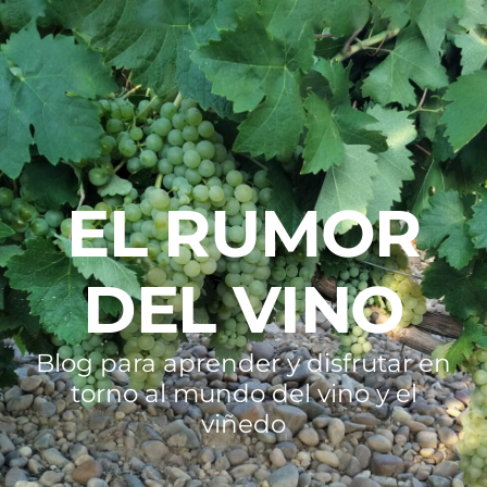
EL RUMOR
DEL VINO
Blog para aprender y disfrutar en
torno al mundo del vino y el
viñedo