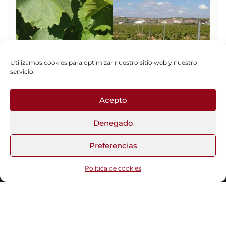
Utilizamos cookies para optimizar nuestro sitio web y nuestro
servicio.
Acepto
Fotos del Blog
Denegado
Preferencias
Funciona gracias a
WordPress
|
Tema:
Head Blog
Política de cookies